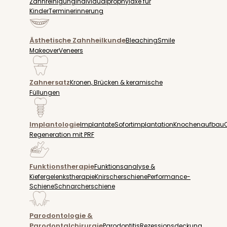
Zahnreinigung
Individualprophylaxe für
Kinder
Terminerinnerung
Ästhetische Zahnheilkunde
Bleaching
Smile
Makeover
Veneers
Zahnersatz
Kronen, Brücken & keramische
Füllungen
Implantologie
Implantate
Sofortimplantation
Knochenaufbau
Regeneration mit PRF
Funktionstherapie
Funktionsanalyse &
Kiefergelenkstherapie
Knirscherschiene
Performance-
Schiene
Schnarcherschiene
Parodontologie &
Parodontalchirurgie
Parodontitis
Rezessionsdeckung