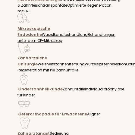
& Zahnfleischtranspantate
Optimierte Regeneration
mit PRF
Mikroskopische
Endodontie
Wurzelkanalbehandlung
Behandlungen
unter dem OP-Mikroskop
Zahnärztliche
Chirurgie
Weisheitszahnentfernung
Wurzelspitzenresektion
Opti
Regeneration mit PRF
Zahnunfälle
Kinderzahnheilkunde
Zahnunfälle
Individualprophylaxe
für Kinder
Kieferorthopädie für Erwachsene
Aligner
Zahnarztangst
Sedierung