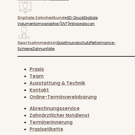
Digitale Zahnheilkunde
3D-Druck
Digitale
Volumentomographie (DVT)
Intraoralscan
Sportzahnmedizin
Sportmundschutz
Performance-
Schiene
Zahnunfälle
Praxis
Team
Ausstattung & Technik
Kontakt
Online-Terminvereinbarung
Abrechnungsservice
Zahnärztlicher Notdienst
Terminerinnerung
Praxisetikette