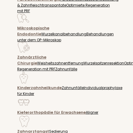
& Zahnfleischtranspantate
Optimierte Regeneration
mit PRF
Mikroskopische
Endodontie
Wurzelkanalbehandlung
Behandlungen
unter dem OP-Mikroskop
Zahnärztliche
Chirurgie
Weisheitszahnentfernung
Wurzelspitzenresektion
Opti
Regeneration mit PRF
Zahnunfälle
Kinderzahnheilkunde
Zahnunfälle
Individualprophylaxe
für Kinder
Kieferorthopädie für Erwachsene
Aligner
Zahnarztangst
Sedierung