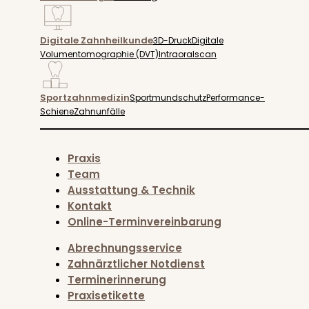
Digitale Zahnheilkunde
3D-Druck
Digitale
Volumentomographie (DVT)
Intraoralscan
Sportzahnmedizin
Sportmundschutz
Performance-
Schiene
Zahnunfälle
Praxis
Team
Ausstattung & Technik
Kontakt
Online-Terminvereinbarung
Abrechnungsservice
Zahnärztlicher Notdienst
Terminerinnerung
Praxisetikette