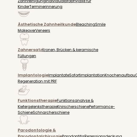
Zahnreinigung
Individualprophylaxe für
Kinder
Terminerinnerung
Ästhetische Zahnheilkunde
Bleaching
Smile
Makeover
Veneers
Zahnersatz
Kronen, Brücken & keramische
Füllungen
Implantologie
Implantate
Sofortimplantation
Knochenaufbau
Regeneration mit PRF
Funktionstherapie
Funktionsanalyse &
Kiefergelenkstherapie
Knirscherschiene
Performance-
Schiene
Schnarcherschiene
Parodontologie &
Parodontalchirurgie
Parodontitis
Rezessionsdeckung