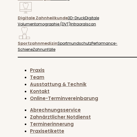
Digitale Zahnheilkunde
3D-Druck
Digitale
Volumentomographie (DVT)
Intraoralscan
Sportzahnmedizin
Sportmundschutz
Performance-
Schiene
Zahnunfälle
Praxis
Team
Ausstattung & Technik
Kontakt
Online-Terminvereinbarung
Abrechnungsservice
Zahnärztlicher Notdienst
Terminerinnerung
Praxisetikette