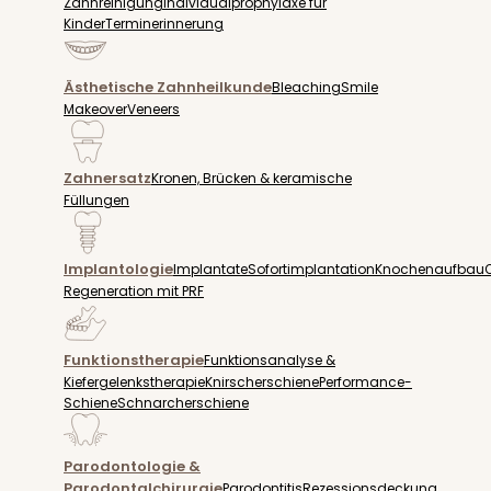
Zahnreinigung
Individualprophylaxe für
Kinder
Terminerinnerung
Ästhetische Zahnheilkunde
Bleaching
Smile
Makeover
Veneers
Zahnersatz
Kronen, Brücken & keramische
Füllungen
Implantologie
Implantate
Sofortimplantation
Knochenaufbau
Regeneration mit PRF
Funktionstherapie
Funktionsanalyse &
Kiefergelenkstherapie
Knirscherschiene
Performance-
Schiene
Schnarcherschiene
Parodontologie &
Parodontalchirurgie
Parodontitis
Rezessionsdeckung