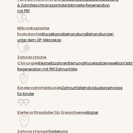
& Zahnfleischtranspantate
Optimierte Regeneration
mit PRF
Mikroskopische
Endodontie
Wurzelkanalbehandlung
Behandlungen
unter dem OP-Mikroskop
Zahnärztliche
Chirurgie
Weisheitszahnentfernung
Wurzelspitzenresektion
Opti
Regeneration mit PRF
Zahnunfälle
Kinderzahnheilkunde
Zahnunfälle
Individualprophylaxe
für Kinder
Kieferorthopädie für Erwachsene
Aligner
Zahnarztangst
Sedierung