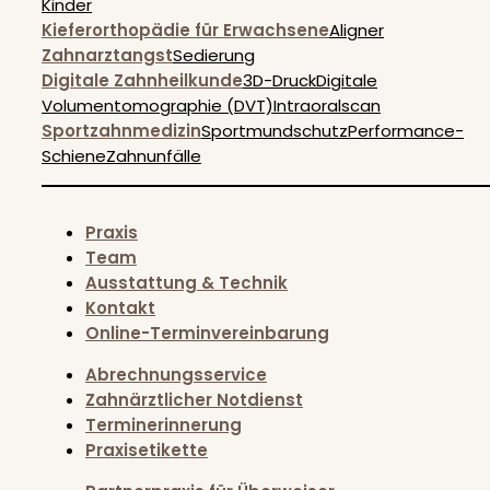
Kinder
Kieferorthopädie für Erwachsene
Aligner
Zahnarztangst
Sedierung
Digitale Zahnheilkunde
3D-Druck
Digitale
Volumentomographie (DVT)
Intraoralscan
Sportzahnmedizin
Sportmundschutz
Performance-
Schiene
Zahnunfälle
Praxis
Team
Ausstattung & Technik
Kontakt
Online-Terminvereinbarung
Abrechnungsservice
Zahnärztlicher Notdienst
Terminerinnerung
Praxisetikette