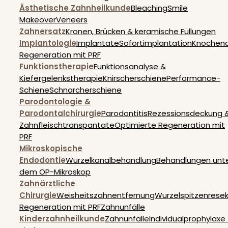
Ästhetische Zahnheilkunde
Bleaching
Smile
Makeover
Veneers
Zahnersatz
Kronen, Brücken & keramische Füllungen
Implantologie
Implantate
Sofortimplantation
Knochen
Regeneration mit PRF
Funktionstherapie
Funktionsanalyse &
Kiefergelenkstherapie
Knirscherschiene
Performance-
Schiene
Schnarcherschiene
Parodontologie &
Parodontalchirurgie
Parodontitis
Rezessionsdeckung 
Zahnfleischtranspantate
Optimierte Regeneration mit
PRF
Mikroskopische
Endodontie
Wurzelkanalbehandlung
Behandlungen unt
dem OP-Mikroskop
Zahnärztliche
Chirurgie
Weisheitszahnentfernung
Wurzelspitzenresek
Regeneration mit PRF
Zahnunfälle
Kinderzahnheilkunde
Zahnunfälle
Individualprophylaxe 